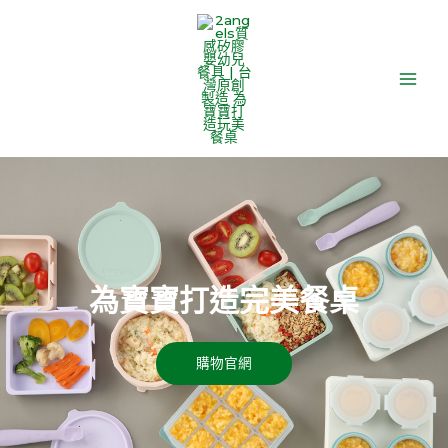
跳
Main
至
Men
主
要
內
容
為寶寶打造完美餐桌
購物官網