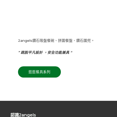
2angels鑽石吸盤餐碗、拼圖餐盤、鑽石圍兜。
” 跳脫平凡設計 ，安全功能兼具 “
逛逛餐具系列
認識2angels