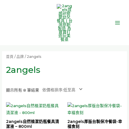
跳
Main
至
Men
主
要
內
容
依
價
格
首頁
/ 品牌 / 2angels
排
序：
低
2angels
至
高
顯示所有 8 筆結果
2angels自然植潔奶瓶餐具清
2angels厚版台製保冷餐袋-幸
潔液 – 800ml
福食刻