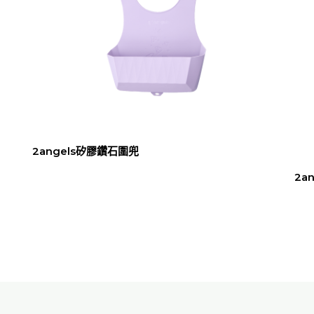
2angels矽膠鑽石圍兜
2a