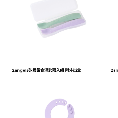
2angels矽膠餵食湯匙兩入組 附外出盒
2a