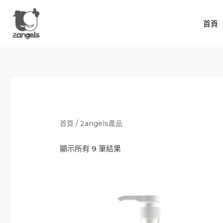
跳
至
首頁
主
要
內
容
依
價
格
排
序：
低
首頁
/ 2angels產品
至
高
顯示所有 9 筆結果