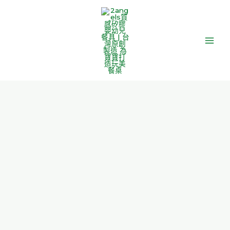
跳
Main
至
Men
主
要
內
容