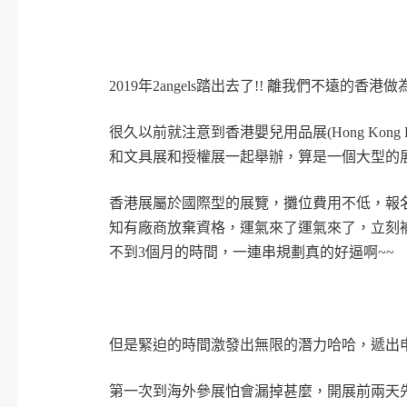
2019年2angels踏出去了!! 離我們不遠的香港
很久以前就注意到香港嬰兒用品展(Hong Kong B
和文具展和授權展一起舉辦，算是一個大型的
香港展屬於國際型的展覽，攤位費用不低，報
知有廠商放棄資格，運氣來了運氣來了，立刻
不到3個月的時間，一連串規劃真的好逼啊~~
但是緊迫的時間激發出無限的潛力哈哈，遞出
第一次到海外參展怕會漏掉甚麼，開展前兩天