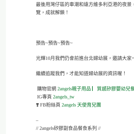
最後用灣仔區的車潮和遠方維多利亞港的夜景，結束
覽，成就解鎖！
預告~預告~預告~
光輝10月我們仍會前進台北婦幼展，邀請大家一
繼續追蹤我們，才能知道婦幼展的資訊喔！
購物官網
2angels親子用品 ▏質感矽膠嬰幼兒
IG專頁
2angels_tw
❣️ FB粉絲頁
2angels 天使育兒團
–
// 2angels矽膠副食品餐食系列 //