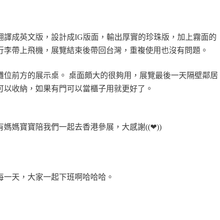
翻譯成英文版，設計成IG版面，輸出厚實的珍珠版，加上霧面的
行李帶上飛機，展覽結束後帶回台灣，重複使用也沒有問題。
攤位前方的展示桌。 桌面頗大的很夠用，展覽最後一天隔壁鄰居
可以收納，如果有門可以當櫃子用就更好了。
有
媽媽寶寶陪我們一起去香港參展，大感謝((❤))
每一天，大家一起下班啊哈哈哈。