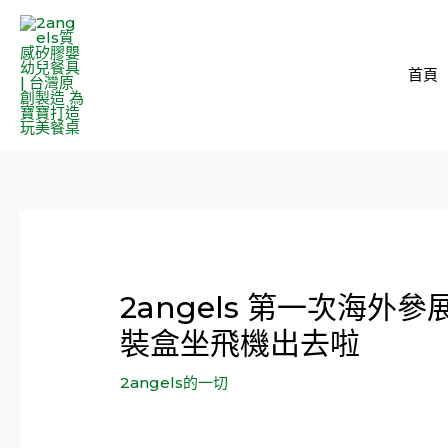
跳
至
主
首頁
要
內
容
2angels 第一次海外參
裝盒坐飛機出去啦
2angels的一切