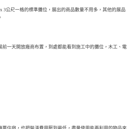
x 3公尺一格的標準攤位，展出的商品數量不用多，其他的展品
。
展前一天開放廠商布置，到處都能看到施工中的攤位，木工、電
機票住宿，也把裝潢費用壓到最低，盡量使用能再利用的物品來