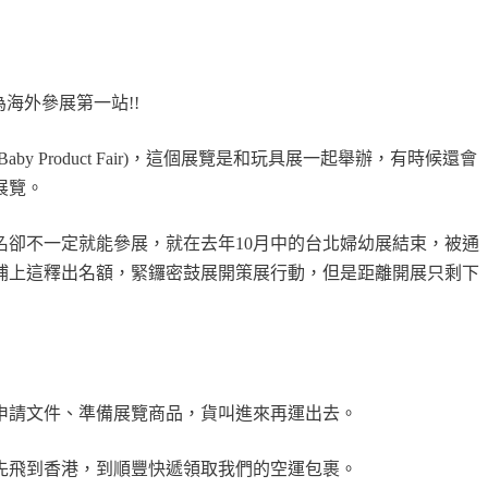
做為海外參展第一站!!
aby Product Fair)，這個展覽是和玩具展一起舉辦，有時候還會
展覽。
名卻不一定就能參展，就在去年10月中的台北婦幼展結束，被通
補上這釋出名額，緊鑼密鼓展開策展行動，但是距離開展只剩下
申請文件、準備展覽商品，貨叫進來再運出去。
先飛到香港，到順豐快遞領取我們的空運包裹。