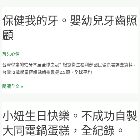
木
&
保健我的牙。嬰幼兒牙齒照
保
毛
健
毛
顧
我
蟲
的
疊
牙。
疊
育兒心情
嬰
樂
幼
台灣學童的蛀牙率居全球之冠? 根據衛生福利部國民健康署調查資料，
兒
台灣12歲學童恆齒齲齒指數是2.5顆，全球平均
牙
齒
閱讀全文 »
照
顧
小妞生日快樂。不成功自製
小
妞
大同電鍋蛋糕，全紀錄。
生
日