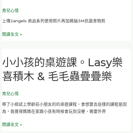
片
育兒心情
分
享
上傳2angels 商品系列使用照片再加碼抽3M抗菌食物剪
抽
獎
閱讀全文 »
活
動
2015/4/15
小小孩的桌遊課。Lasy樂
小
–
小
5/20
喜積木 & 毛毛蟲疊疊樂
孩
的
桌
育兒心情
遊
課。
帶了小妞試上學齡前小朋友的的桌遊課程，會想要去這樣的課程是因
Lasy
為，我覺得媽媽在家跟小孩有時候會玩到沒梗，需要外界
樂
喜
閱讀全文 »
積