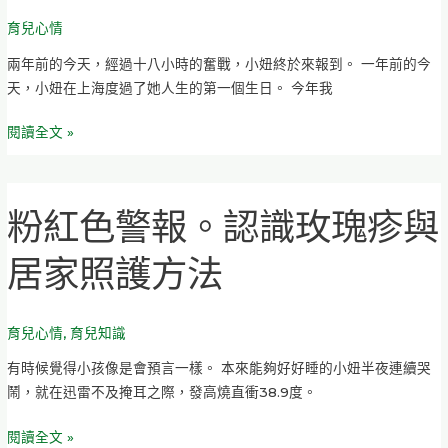
快
育兒心情
樂。
不
兩年前的今天，經過十八小時的奮戰，小妞終於來報到。 一年前的今
成
天，小妞在上海度過了她人生的第一個生日。 今年我
功
自
閱讀全文 »
製
大
同
粉紅色警報。認識玫瑰疹與
粉
電
紅
鍋
居家照護方法
色
蛋
警
糕，
報。
全
育兒心情
,
育兒知識
認
紀
識
錄。
有時候覺得小孩像是會預言一樣。 本來能夠好好睡的小妞半夜連續哭
玫
鬧，就在迅雷不及掩耳之際，發高燒直衝38.9度。
瑰
疹
閱讀全文 »