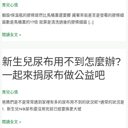
育兒心情
條
比
蝦毀!保溫瓶的膠條居然比馬桶蓋還要髒 藏著茶垢甚至是發霉的膠條細
馬
菌數是馬桶蓋的17倍 就算是清洗過後的膠條細菌 […]
桶
蓋
閱讀全文 »
還
要
髒
新生兒尿布用不到怎麼辦?
新
生
一起來捐尿布做公益吧
兒
尿
布
育兒心情
用
不
爸媽們是不是常常遇到家裡有多的尿布用不到的狀況呢?通常的狀況是
到
1. 新生兒NB尿布還沒用完就已經要換更大號
怎
麼
閱讀全文 »
辦?