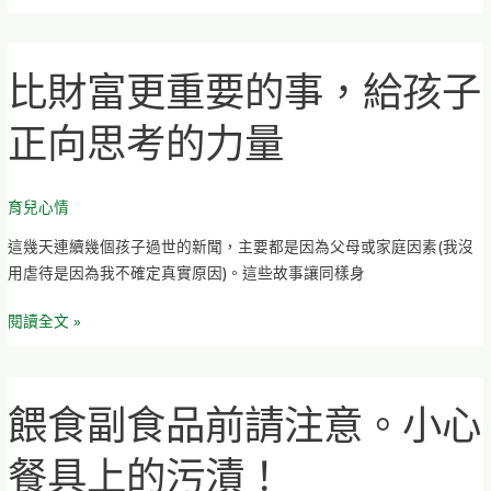
與
居
家
比財富更重要的事，給孩子
比
照
財
護
正向思考的力量
富
方
更
法
重
育兒心情
要
的
這幾天連續幾個孩子過世的新聞，主要都是因為父母或家庭因素(我沒
事，
用虐待是因為我不確定真實原因)。這些故事讓同樣身
給
孩
閱讀全文 »
子
正
向
餵食副食品前請注意。小心
餵
思
食
考
餐具上的污漬！
副
的