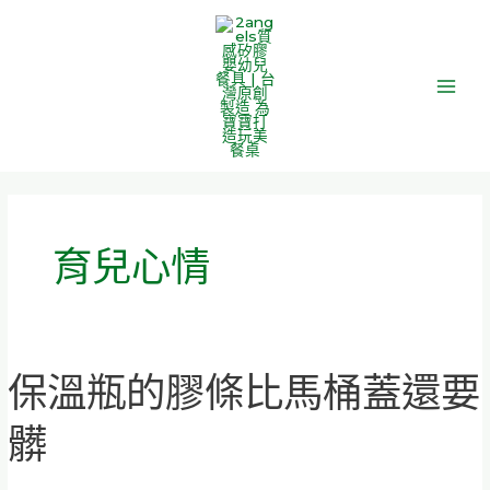
跳
Main
至
Men
主
要
內
容
育兒心情
保溫瓶的膠條比馬桶蓋還要
保
溫
髒
瓶
的
膠