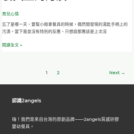
食
力
品
量
育兒心情
前
請
忘了是哪一天，要幫小妞拿餐具的時候，偶然間發現的湯匙手柄上的
注
污漬。當下我並沒有特別的反應，只想說那應該是上次沒
意。
小
閱讀全文 »
心
餐
具
上
1
2
Next
→
的
污
漬！
認識2angels
嗨！我們是來自台灣的原創品牌——2angels質感矽膠
嬰幼餐具。