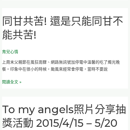
一
起
同甘共苦! 還是只能同甘不
同
來
甘
捐
能共苦!
共
尿
苦!
布
還
做
育兒心情
是
公
只
益
上周末父親節在風狂雨驟、網路無訊號加停電中溫馨的吃了燭光晚
能
吧
餐。印象中在很小的時候，颱風來經常會停電，當時不要說
同
甘
閱讀全文 »
不
能
共
To my angels照片分享抽
To
苦!
my
獎活動 2015/4/15 – 5/20
angels
照