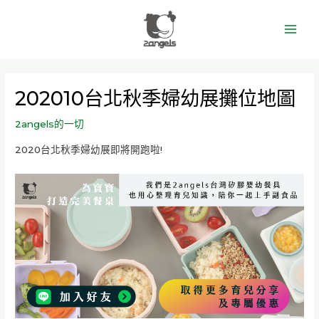
跳
Main
至
Men
主
要
內
202010台北秋季婦幼展攤位地圖
容
2angels的一切
2020台北秋季婦幼展即將開跑啦!