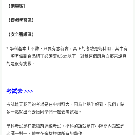
【
調製區
】
【
遊戲學習區
】
【
安全醫護區
】
* 學科基本上不難，只要有念就會，真正的考驗是術科啊，其中有
一項準備副食品切丁必須要0.5cm以下，對我這個廚房白癡來說真
的是很有挑戰。
考試去 >>>
考試這天我們的考場是在中州科大，因為七點半報到，我們五點
多一點就出門去接同學們一起去考試啦。
學科考試是在電腦前連線考試，術科的話就是在小隔間內跟監評
老師一對一，他會在旁檢視你所有的動作。