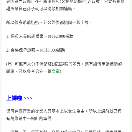
是因為內政部正在推親屬保母(又稱爺奶保母)的政策，只要有相關
證照帶自己孫子就可以請領相關補助。
所以很多爺爺奶奶，外公外婆都揪團一起上課。
1. 保母人員結訓證書 – NT$2,000補助
2. 合格保母證照 – NT$3,000補助
(PS. 可能有人分不清楚結訓跟證照的差異，還有如何申請補助的
問題，可以參考另外一篇
文章
)
上課啦 >>>
保母這個行業的從業人員基本上以女生為主，所以上課前就已經
有萬綠叢中一點紅的準備。