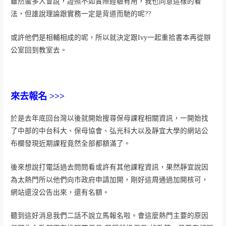
雖然蠻多人會說，證照不如實際經驗有用，我也同意這樣的看
法，但誰說理論跟實務一定是背道而馳的呢??
或許他們是相輔相成的呢，所以就決定跟Ivy一起重拾書本再從辦
公室回到教室去。
來去報名 >>>
於是去年底回台灣以後就開始搜尋保母課程相關資訊，一開始找
了中部的中台科大、保母協會、弘光科大以及靜宜大學的網站公
布欄發現近期課程竟然全部都額滿了。
後來想說打電話過去問問看或許有其他課程資訊，果然靜宜說因
為太熱門所以他們向市政府申請加開，剛好這周通過加開核可，
網站還沒公告出來，還有名額。
聽到這好消息我們二話不說立馬報名啦。
會這麼熱門主要的原因