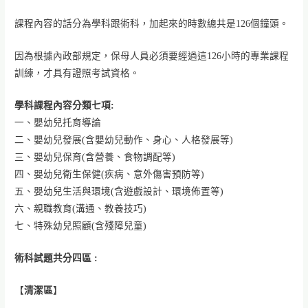
課程內容的話分為學科跟術科，加起來的時數總共是126個鐘頭。
因為根據內政部規定，保母人員必須要經過這126小時的專業課程
訓練，才具有證照考試資格。
學科課程內容分類七項:
一、嬰幼兒托育導論
二、嬰幼兒發展(含嬰幼兒動作、身心、人格發展等)
三、嬰幼兒保育(含營養、食物調配等)
四、嬰幼兒衛生保健(疾病、意外傷害預防等)
五、嬰幼兒生活與環境(含遊戲設計、環境佈置等)
六、親職教育(溝通、教養技巧)
七、特殊幼兒照顧(含殘障兒童)
術科試題共分四區 :
【
清潔區
】