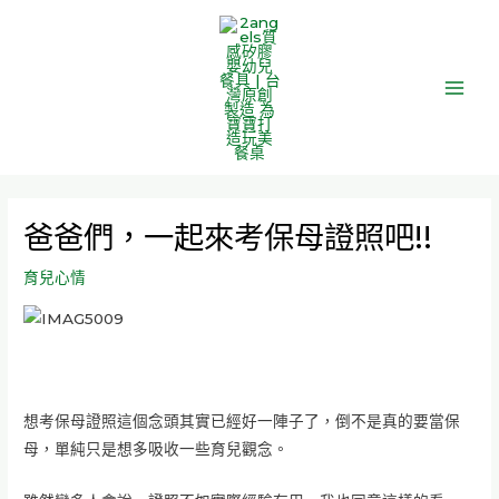
跳
Main
至
Men
主
要
內
容
爸爸們，一起來考保母證照吧!!
育兒心情
想考保母證照這個念頭其實已經好一陣子了，倒不是真的要當保
母，單純只是想多吸收一些育兒觀念。