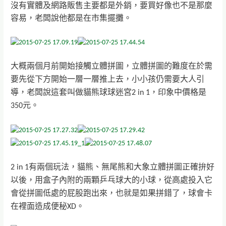
沒有實體及網路販售主要都是外銷，要買好像也不是那麼
容易，老闆說他都是在市集擺攤。
大概兩個月前開始接觸立體拼圖，立體拼圖的難度在於需
要先從下方開始一層一層推上去，小小孩仍需要大人引
導，老闆說這套叫做貓熊球球迷宮
2 in 1，印象中價格是
350元
。
2 in 1有兩個玩法，貓熊、無尾熊和大象立體拼圖正確拚好
以後，用
盒子內附的兩顆乒乓球大的小球，從高處投入它
會從拼圖低處的屁股跑出來，也就是如果拼錯了，
球會卡
在裡面造成便秘XD。