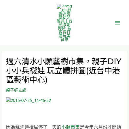
跳
Main
至
Men
主
要
內
容
週六清水小願藝樹市集。親子DIY
小小兵襪娃 玩立體拼圖(近台中港
區藝術中心)
親子好去處
因為蘇迪迪攪局停了一天的
小願市集
是今年六月份才開始