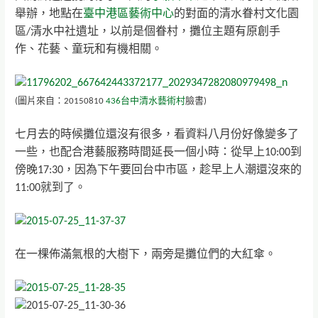
舉辦，
地點
在
臺中港區藝術中心
的對面的
清水眷村文化園
區/清水中社遺址，以前是個眷村
，攤位主題
有原創手
作、花藝、童玩和有機相關。
(圖片來自：20150810
436台中清水藝術村
臉書
)
七月去的時候攤位還沒有很多，看資料八月份好像變多了
一些，也配合港藝服務時間延長一個小時：從早上10:00到
傍晚17:30，因為下午要回台中市區，趁早上人潮還沒來的
11:00就到了。
在一棵佈滿氣根的大樹下，兩旁是攤位們的大紅傘。