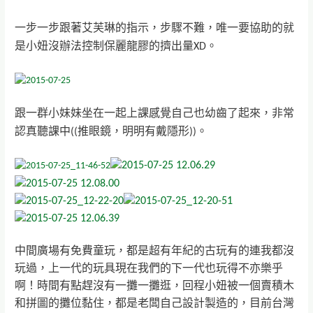
一步一步跟著艾芙琳的指示，步驟不難，唯一
要協助的就
是小妞
沒辦法控制保麗龍膠的擠出量XD。
跟一群小妹妹坐在一起上課感覺自己也幼齒了起來，非常
認真聽課中((推眼鏡，明明有戴隱形))。
中間廣場有免費童玩，都是超有年紀的古玩有的連我都沒
玩過，上一代的玩具現在我們的下一代也玩得不亦樂乎
啊！
時間有點趕沒有一攤一攤逛，回程小妞被一個賣積木
和拼圖的攤位黏住，都是老闆自己設計製造的，目前台灣